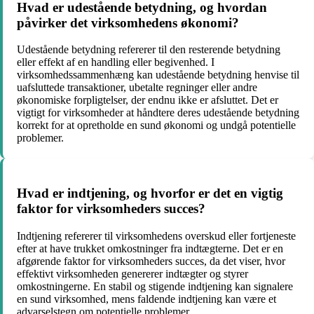
Hvad er udestående betydning, og hvordan
påvirker det virksomhedens økonomi?
Udestående betydning refererer til den resterende betydning
eller effekt af en handling eller begivenhed. I
virksomhedssammenhæng kan udestående betydning henvise til
uafsluttede transaktioner, ubetalte regninger eller andre
økonomiske forpligtelser, der endnu ikke er afsluttet. Det er
vigtigt for virksomheder at håndtere deres udestående betydning
korrekt for at opretholde en sund økonomi og undgå potentielle
problemer.
Hvad er indtjening, og hvorfor er det en vigtig
faktor for virksomheders succes?
Indtjening refererer til virksomhedens overskud eller fortjeneste
efter at have trukket omkostninger fra indtægterne. Det er en
afgørende faktor for virksomheders succes, da det viser, hvor
effektivt virksomheden genererer indtægter og styrer
omkostningerne. En stabil og stigende indtjening kan signalere
en sund virksomhed, mens faldende indtjening kan være et
advarselstegn om potentielle problemer.