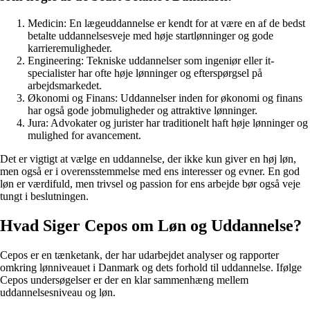
Medicin: En lægeuddannelse er kendt for at være en af de bedst
betalte uddannelsesveje med høje startlønninger og gode
karrieremuligheder.
Engineering: Tekniske uddannelser som ingeniør eller it-
specialister har ofte høje lønninger og efterspørgsel på
arbejdsmarkedet.
Økonomi og Finans: Uddannelser inden for økonomi og finans
har også gode jobmuligheder og attraktive lønninger.
Jura: Advokater og jurister har traditionelt haft høje lønninger og
mulighed for avancement.
Det er vigtigt at vælge en uddannelse, der ikke kun giver en høj løn,
men også er i overensstemmelse med ens interesser og evner. En god
løn er værdifuld, men trivsel og passion for ens arbejde bør også veje
tungt i beslutningen.
Hvad Siger Cepos om Løn og Uddannelse?
Cepos er en tænketank, der har udarbejdet analyser og rapporter
omkring lønniveauet i Danmark og dets forhold til uddannelse. Ifølge
Cepos undersøgelser er der en klar sammenhæng mellem
uddannelsesniveau og løn.