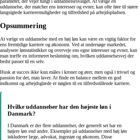
parameter, der vejer tungt i uddannelsesvalget. At vælge en
uddannelse, der matcher ens interesser og evner, kan ofte føre til større
langsigtede karrieremuligheder og tilfredshed på arbejdspladsen.
Opsummering
At vælge en uddannelse med en høj løn kan være en vigtig faktor for
ens fremtidige karriere og økonomi. Ved at undersøge markedet,
analysere lønstatistikker og overveje ens egne interesser og evner, kan
man træffe en informeret beslutning om, hvilken uddannelsesvej der
bedst passer til en selv.
Husk at succes ikke kun måles i kroner og ører, men også i trivsel og
passion for det, man laver. At finde en balance mellem en god
indkomst og arbejdsglæde er nøglen til en tilfredsstillende karriere.
Hvilke uddannelser har den højeste løn i
Danmark?
I Danmark er der flere uddannelser, der generelt set har en
højere løn end andre. Eksempler på uddannelser med høj løn
inkluderer læge, advokat, ingeniør og økonom. Disse