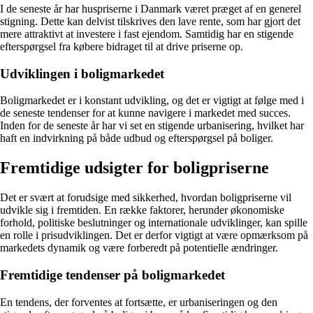
I de seneste år har huspriserne i Danmark været præget af en generel
stigning. Dette kan delvist tilskrives den lave rente, som har gjort det
mere attraktivt at investere i fast ejendom. Samtidig har en stigende
efterspørgsel fra købere bidraget til at drive priserne op.
Udviklingen i boligmarkedet
Boligmarkedet er i konstant udvikling, og det er vigtigt at følge med i
de seneste tendenser for at kunne navigere i markedet med succes.
Inden for de seneste år har vi set en stigende urbanisering, hvilket har
haft en indvirkning på både udbud og efterspørgsel på boliger.
Fremtidige udsigter for boligpriserne
Det er svært at forudsige med sikkerhed, hvordan boligpriserne vil
udvikle sig i fremtiden. En række faktorer, herunder økonomiske
forhold, politiske beslutninger og internationale udviklinger, kan spille
en rolle i prisudviklingen. Det er derfor vigtigt at være opmærksom på
markedets dynamik og være forberedt på potentielle ændringer.
Fremtidige tendenser på boligmarkedet
En tendens, der forventes at fortsætte, er urbaniseringen og den