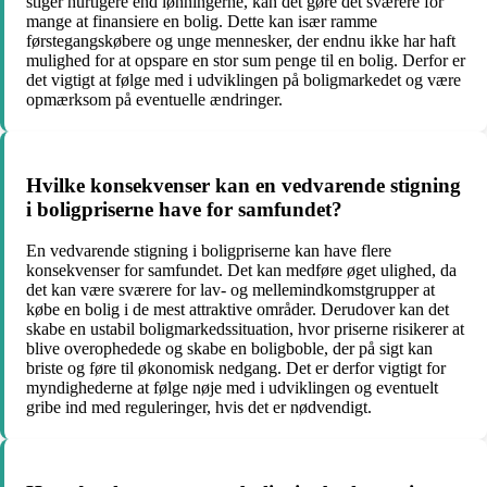
stiger hurtigere end lønningerne, kan det gøre det sværere for
mange at finansiere en bolig. Dette kan især ramme
førstegangskøbere og unge mennesker, der endnu ikke har haft
mulighed for at opspare en stor sum penge til en bolig. Derfor er
det vigtigt at følge med i udviklingen på boligmarkedet og være
opmærksom på eventuelle ændringer.
Hvilke konsekvenser kan en vedvarende stigning
i boligpriserne have for samfundet?
En vedvarende stigning i boligpriserne kan have flere
konsekvenser for samfundet. Det kan medføre øget ulighed, da
det kan være sværere for lav- og mellemindkomstgrupper at
købe en bolig i de mest attraktive områder. Derudover kan det
skabe en ustabil boligmarkedssituation, hvor priserne risikerer at
blive overophedede og skabe en boligboble, der på sigt kan
briste og føre til økonomisk nedgang. Det er derfor vigtigt for
myndighederne at følge nøje med i udviklingen og eventuelt
gribe ind med reguleringer, hvis det er nødvendigt.