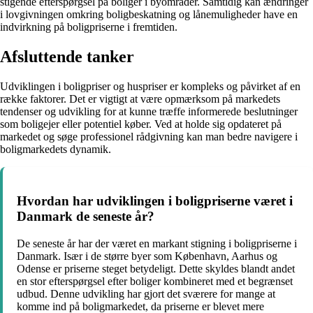
stigende efterspørgsel på boliger i byområder. Samtidig kan ændringer
i lovgivningen omkring boligbeskatning og lånemuligheder have en
indvirkning på boligpriserne i fremtiden.
Afsluttende tanker
Udviklingen i boligpriser og huspriser er kompleks og påvirket af en
række faktorer. Det er vigtigt at være opmærksom på markedets
tendenser og udvikling for at kunne træffe informerede beslutninger
som boligejer eller potentiel køber. Ved at holde sig opdateret på
markedet og søge professionel rådgivning kan man bedre navigere i
boligmarkedets dynamik.
Hvordan har udviklingen i boligpriserne været i
Danmark de seneste år?
De seneste år har der været en markant stigning i boligpriserne i
Danmark. Især i de større byer som København, Aarhus og
Odense er priserne steget betydeligt. Dette skyldes blandt andet
en stor efterspørgsel efter boliger kombineret med et begrænset
udbud. Denne udvikling har gjort det sværere for mange at
komme ind på boligmarkedet, da priserne er blevet mere