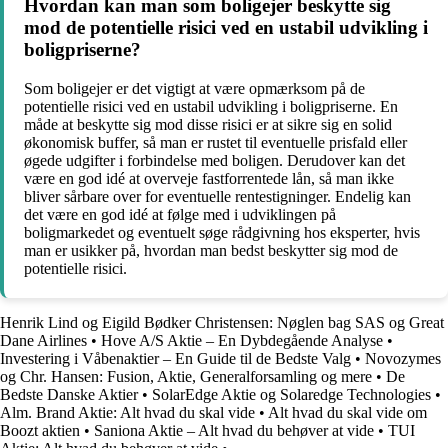
Hvordan kan man som boligejer beskytte sig
mod de potentielle risici ved en ustabil udvikling i
boligpriserne?
Som boligejer er det vigtigt at være opmærksom på de
potentielle risici ved en ustabil udvikling i boligpriserne. En
måde at beskytte sig mod disse risici er at sikre sig en solid
økonomisk buffer, så man er rustet til eventuelle prisfald eller
øgede udgifter i forbindelse med boligen. Derudover kan det
være en god idé at overveje fastforrentede lån, så man ikke
bliver sårbare over for eventuelle rentestigninger. Endelig kan
det være en god idé at følge med i udviklingen på
boligmarkedet og eventuelt søge rådgivning hos eksperter, hvis
man er usikker på, hvordan man bedst beskytter sig mod de
potentielle risici.
Henrik Lind og Eigild Bødker Christensen: Nøglen bag SAS og Great
Dane Airlines
•
Hove A/S Aktie – En Dybdegående Analyse
•
Investering i Våbenaktier – En Guide til de Bedste Valg
•
Novozymes
og Chr. Hansen: Fusion, Aktie, Generalforsamling og mere
•
De
Bedste Danske Aktier
•
SolarEdge Aktie og Solaredge Technologies
•
Alm. Brand Aktie: Alt hvad du skal vide
•
Alt hvad du skal vide om
Boozt aktien
•
Saniona Aktie – Alt hvad du behøver at vide
•
TUI