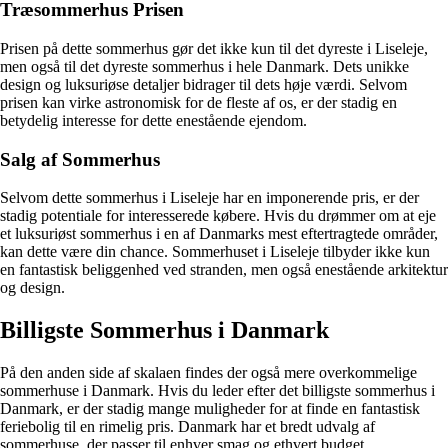
Træsommerhus Prisen
Prisen på dette sommerhus gør det ikke kun til det dyreste i Liseleje,
men også til det dyreste sommerhus i hele Danmark. Dets unikke
design og luksuriøse detaljer bidrager til dets høje værdi. Selvom
prisen kan virke astronomisk for de fleste af os, er der stadig en
betydelig interesse for dette enestående ejendom.
Salg af Sommerhus
Selvom dette sommerhus i Liseleje har en imponerende pris, er der
stadig potentiale for interesserede købere. Hvis du drømmer om at eje
et luksuriøst sommerhus i en af Danmarks mest eftertragtede områder,
kan dette være din chance. Sommerhuset i Liseleje tilbyder ikke kun
en fantastisk beliggenhed ved stranden, men også enestående arkitektur
og design.
Billigste Sommerhus i Danmark
På den anden side af skalaen findes der også mere overkommelige
sommerhuse i Danmark. Hvis du leder efter det billigste sommerhus i
Danmark, er der stadig mange muligheder for at finde en fantastisk
feriebolig til en rimelig pris. Danmark har et bredt udvalg af
sommerhuse, der passer til enhver smag og ethvert budget.