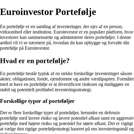
Euroinvestor Portefølje
En portefølje er en samling af investeringer, der ejes af en person,
virksomhed eller institution. Euroinvestor er en populær platform, hvor
investorer kan sammensætte og administrere deres porteføljer. I denne
artikel vil vi se nærmere på, hvordan du kan opbygge og forvalte din
portefølje på Euroinvestor.
Hvad er en portefølje?
En portefølje består typisk af en række forskellige investeringer såsom
aktier, obligationer, fonde, ejendomme og andre værdipapirer. Formålet
med at have en portefølje er at diversificere risikoen og muliggøre en
stabil og potentielt profitabel investeringsstrategi.
Forskellige typer af porteføljer
Der er flere forskellige typer af porteføljer, herunder en defensiv
portefølje med lavere risiko og lavere potentiel afkast samt en aggressiv
portefølje med højere risiko og potentiel for større afkast. Det er vigtigt
at vælge den rigtige porteføljestrategi baseret på ens investeringsmål og