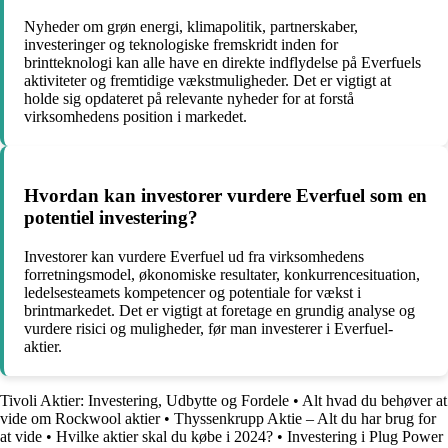
Nyheder om grøn energi, klimapolitik, partnerskaber,
investeringer og teknologiske fremskridt inden for
brintteknologi kan alle have en direkte indflydelse på Everfuels
aktiviteter og fremtidige vækstmuligheder. Det er vigtigt at
holde sig opdateret på relevante nyheder for at forstå
virksomhedens position i markedet.
Hvordan kan investorer vurdere Everfuel som en
potentiel investering?
Investorer kan vurdere Everfuel ud fra virksomhedens
forretningsmodel, økonomiske resultater, konkurrencesituation,
ledelsesteamets kompetencer og potentiale for vækst i
brintmarkedet. Det er vigtigt at foretage en grundig analyse og
vurdere risici og muligheder, før man investerer i Everfuel-
aktier.
Tivoli Aktier: Investering, Udbytte og Fordele
•
Alt hvad du behøver at
vide om Rockwool aktier
•
Thyssenkrupp Aktie – Alt du har brug for
at vide
•
Hvilke aktier skal du købe i 2024?
•
Investering i Plug Power