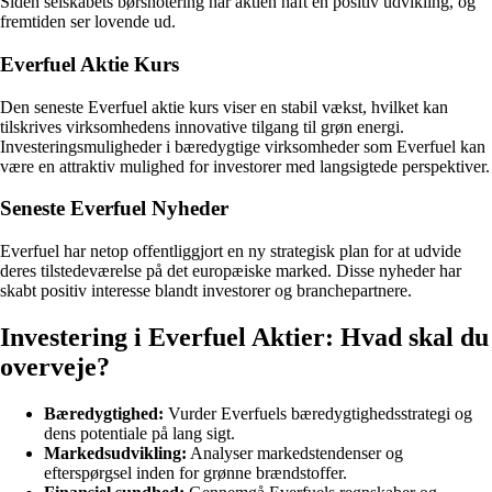
Siden selskabets børsnotering har aktien haft en positiv udvikling, og
fremtiden ser lovende ud.
Everfuel Aktie Kurs
Den seneste Everfuel aktie kurs viser en stabil vækst, hvilket kan
tilskrives virksomhedens innovative tilgang til grøn energi.
Investeringsmuligheder i bæredygtige virksomheder som Everfuel kan
være en attraktiv mulighed for investorer med langsigtede perspektiver.
Seneste Everfuel Nyheder
Everfuel har netop offentliggjort en ny strategisk plan for at udvide
deres tilstedeværelse på det europæiske marked. Disse nyheder har
skabt positiv interesse blandt investorer og branchepartnere.
Investering i Everfuel Aktier: Hvad skal du
overveje?
Bæredygtighed:
Vurder Everfuels bæredygtighedsstrategi og
dens potentiale på lang sigt.
Markedsudvikling:
Analyser markedstendenser og
efterspørgsel inden for grønne brændstoffer.