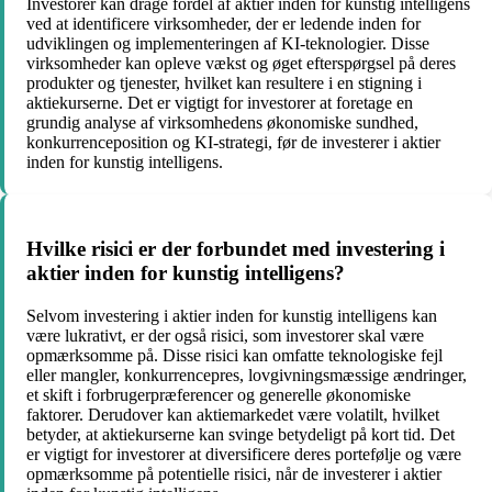
Investorer kan drage fordel af aktier inden for kunstig intelligens
ved at identificere virksomheder, der er ledende inden for
udviklingen og implementeringen af KI-teknologier. Disse
virksomheder kan opleve vækst og øget efterspørgsel på deres
produkter og tjenester, hvilket kan resultere i en stigning i
aktiekurserne. Det er vigtigt for investorer at foretage en
grundig analyse af virksomhedens økonomiske sundhed,
konkurrenceposition og KI-strategi, før de investerer i aktier
inden for kunstig intelligens.
Hvilke risici er der forbundet med investering i
aktier inden for kunstig intelligens?
Selvom investering i aktier inden for kunstig intelligens kan
være lukrativt, er der også risici, som investorer skal være
opmærksomme på. Disse risici kan omfatte teknologiske fejl
eller mangler, konkurrencepres, lovgivningsmæssige ændringer,
et skift i forbrugerpræferencer og generelle økonomiske
faktorer. Derudover kan aktiemarkedet være volatilt, hvilket
betyder, at aktiekurserne kan svinge betydeligt på kort tid. Det
er vigtigt for investorer at diversificere deres portefølje og være
opmærksomme på potentielle risici, når de investerer i aktier