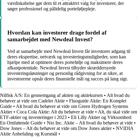
værdiskabelse gør dem til et attraktivt valg for investorer, der
søger professionel og pålidelig porteføljepleje.
Hvordan kan investorer drage fordel af
samarbejdet med Newdeal Invest?
Ved at samarbejde med Newdeal Invest får investorer adgang til
deres ekspertise, netværk og investeringsmuligheder, som kan
hjælpe med at optimere deres portefølje og maksimere deres
afkastpotentiale. Newdeal Invest tilbyder skræddersyede
investeringsløsninger og personlig rådgivning for at sikre, at
investorerne opnår deres finansielle mål og succes på lang sigt.
Nilfisk A/S: En gennemgang af aktien og aktiekursen
•
Alt hvad du
behøver at vide om Cadeler Aktie
•
Fluoguide Aktie: En Komplet
Guide
•
Alt hvad du behøver at vide om Green Hydrogen Systems
Aktier
•
Coca Cola Aktie: Alt du behøver at vide
•
Alt, du skal vide om
ETF-aktier og investeringer i 2023
•
Eli Lilly Aktier og Virksomhed:
En Omfattende Guide
•
Nio Inc. Aktie – Alt hvad du behøver at vide
•
Dow Jones – Alt du behøver at vide om Dow Jones aktier
•
NVIDIA
Aktie Anbefaling og Kursmål
•