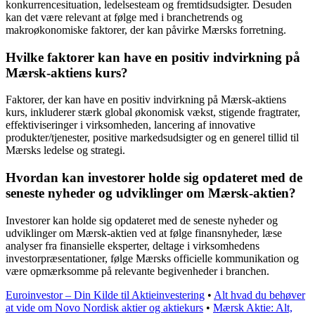
konkurrencesituation, ledelsesteam og fremtidsudsigter. Desuden
kan det være relevant at følge med i branchetrends og
makroøkonomiske faktorer, der kan påvirke Mærsks forretning.
Hvilke faktorer kan have en positiv indvirkning på
Mærsk-aktiens kurs?
Faktorer, der kan have en positiv indvirkning på Mærsk-aktiens
kurs, inkluderer stærk global økonomisk vækst, stigende fragtrater,
effektiviseringer i virksomheden, lancering af innovative
produkter/tjenester, positive markedsudsigter og en generel tillid til
Mærsks ledelse og strategi.
Hvordan kan investorer holde sig opdateret med de
seneste nyheder og udviklinger om Mærsk-aktien?
Investorer kan holde sig opdateret med de seneste nyheder og
udviklinger om Mærsk-aktien ved at følge finansnyheder, læse
analyser fra finansielle eksperter, deltage i virksomhedens
investorpræsentationer, følge Mærsks officielle kommunikation og
være opmærksomme på relevante begivenheder i branchen.
Euroinvestor – Din Kilde til Aktieinvestering
•
Alt hvad du behøver
at vide om Novo Nordisk aktier og aktiekurs
•
Mærsk Aktie: Alt,