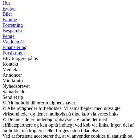
Hus
Bygge
Biler
Familie
Forretning
Besparelse
Penge
Væddemål
Finansiering
Forsikring
Bliv klogere på os
Kontakt
Mediekit
Annoncer
Min konto
Nyhedsbrevet
Samarbejde
Send et tip
© Alt indhold tilhører rettighedshaver.
© Alle rettigheder forbeholdes. Vi samarbejder med udvalgte
virksomheder og tjener muligvis på dine køb via vores links.
© Denne side er underlagt ophavsret. Vi arbejder med
affiliatepartnere og kan opnå indtægt ved køb via links. Ingen del af
indholdet må kopieres eller bruges uden tilladelse.
Ved at fortsætte accepterer du, at vi anvender cookies til statistik og