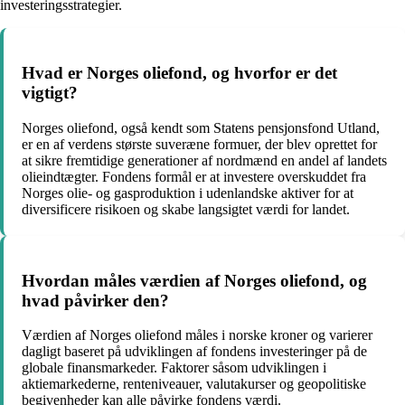
investeringsstrategier.
Hvad er Norges oliefond, og hvorfor er det
vigtigt?
Norges oliefond, også kendt som Statens pensjonsfond Utland,
er en af verdens største suveræne formuer, der blev oprettet for
at sikre fremtidige generationer af nordmænd en andel af landets
olieindtægter. Fondens formål er at investere overskuddet fra
Norges olie- og gasproduktion i udenlandske aktiver for at
diversificere risikoen og skabe langsigtet værdi for landet.
Hvordan måles værdien af Norges oliefond, og
hvad påvirker den?
Værdien af Norges oliefond måles i norske kroner og varierer
dagligt baseret på udviklingen af fondens investeringer på de
globale finansmarkeder. Faktorer såsom udviklingen i
aktiemarkederne, renteniveauer, valutakurser og geopolitiske
begivenheder kan alle påvirke fondens værdi.