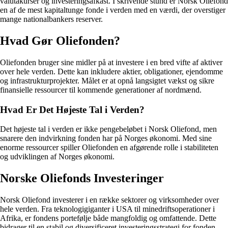
valutakurser og investeringsafkast. I skrivende stund er Norsk Oliefond
en af de mest kapitaltunge fonde i verden med en værdi, der overstiger
mange nationalbankers reserver.
Hvad Gør Oliefonden?
Oliefonden bruger sine midler på at investere i en bred vifte af aktiver
over hele verden. Dette kan inkludere aktier, obligationer, ejendomme
og infrastrukturprojekter. Målet er at opnå langsigtet vækst og sikre
finansielle ressourcer til kommende generationer af nordmænd.
Hvad Er Det Højeste Tal i Verden?
Det højeste tal i verden er ikke pengebeløbet i Norsk Oliefond, men
snarere den indvirkning fonden har på Norges økonomi. Med sine
enorme ressourcer spiller Oliefonden en afgørende rolle i stabiliteten
og udviklingen af Norges økonomi.
Norske Oliefonds Investeringer
Norsk Oliefond investerer i en række sektorer og virksomheder over
hele verden. Fra teknologigiganter i USA til minedriftsoperationer i
Afrika, er fondens portefølje både mangfoldig og omfattende. Dette
bidrager til en stabil og diversificeret investeringsstrategi for fonden.