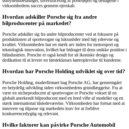
udbytteudbetalinger, diversificering af porteføljen og deltagelse i
virksomhedens succes gennem ejerskab.
Hvordan adskiller Porsche sig fra andre
bilproducenter på markedet?
Porsche adskiller sig fra andre bilproducenter ved at fokusere på
produktionen af sportsvogne og luksusbiler med høj ydeevne og
kvalitet. Virksomheden har en stærk arv inden for motorsport og
teknologisk innovation, hvilket har bidraget til dens unikke position i
bilindustrien. Porsche er også kendt for sit ikoniske design og
dedikation til at levere en førsteklasses køreoplevelse til kunderne.
Hvordan har Porsche Holding udviklet sig over tid?
Porsche Holding, moderfirmaet bag Porsche AG, har gennemgået
en betydelig udvikling siden virksomhedens grundlæggelse. Fra at
være en nicheproducent af sportsvogne er Porsche vokset til en
globalt anerkendt bilproducent med en bred vifte af modeller og en
stærk international tilstedeværelse. Virksomheden har fortsat med at
innovere og tilpasse sig markedets krav for at forblive
konkurrencedygtig og relevant.
Hvilke faktorer kan påvirke Porsche Automobil