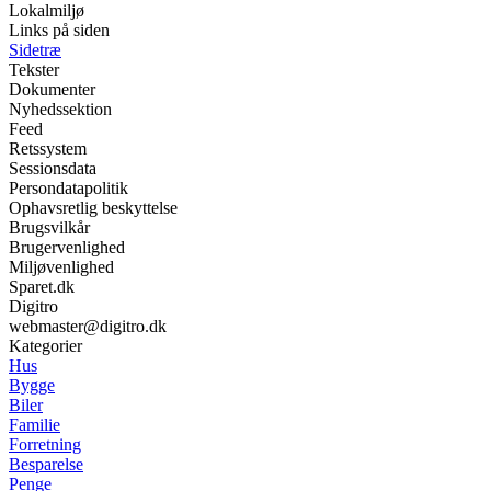
Lokalmiljø
Links på siden
Sidetræ
Tekster
Dokumenter
Nyhedssektion
Feed
Retssystem
Sessionsdata
Persondatapolitik
Ophavsretlig beskyttelse
Brugsvilkår
Brugervenlighed
Miljøvenlighed
Sparet.dk
Digitro
webmaster@digitro.dk
Kategorier
Hus
Bygge
Biler
Familie
Forretning
Besparelse
Penge