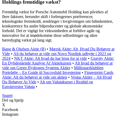
Holdings fremtidige vækst?
Fremtidig vækst for Porsche Automobil Holding kan påvirkes af
flere faktorer, herunder skift i forbrugernes præferencer,
teknologiske fremskridt, ændringer i lovgivningen om bilindustrien,
konkurrence fra andre bilproducenter og globale økonomiske
forhold. Det er vigtigt for virksomheden at forblive agile og
innovative for at imødekomme disse udfordringer og sikre
bæredygtig vækst på lang sigt.
Bang & Olufsen Aktie (B)
•
Mærsk Aktie: Alt, Hvad Du Behøver at
Vide
•
Alt du behøver at vide om Novo Nordisk udbytte i 2023 og
2024
•
NKT Aktie: Alt hvad du har brug for at vide
•
Gravity Aktie:
En Dybdegående Analyse Af Aktiekursen
•
Alt hvad du behøver at
vide om Green Hydrogen Systems Aktier
•
Millionærklubben
Portefølje – En Guide til Succesfuld Investering
•
Fingerprint Cards
Aktie: Alt du behøver at vide om aktien
•
Vestas Aktier – Alt Hvad
Du Behøver At Vide
•
Alt om Valutakurser i Realtid og
Euroinvestor Valuta
•
Sparet
Del og hjælp
X
Facebook
Instagram