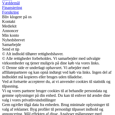
Væddemål
Finansiering
Forsikring
Bliv klogere på os
Kontakt
Mediekit
Annoncer
Min konto
Nyhedsbrevet
Samarbejde
Send et tip
© Alt indhold tilhører rettighedshaver.
© Alle rettigheder forbeholdes. Vi samarbejder med udvalgte
virksomheder og tjener muligvis på dine køb via vores links.
© Denne side er underlagt ophavsret. Vi arbejder med
affiliatepartnere og kan opnå indtægt ved køb via links. Ingen del af
indholdet må kopieres eller bruges uden tilladelse.
Ved at fortsætte accepterer du, at vi anvender cookies til statistik og
tilpasning.
Vi og vores partnere bruger cookies til at behandle persondata og
gemme oplysninger på din enhed. Du kan til enhver tid ændre dine
valg i vores privatlivsindstillinger
Gem og/eller tilgå data fra enheden. Brug minimale oplysninger til
valg af reklamer. Byg profiler til personligt tilpasset indhold og
annoncering. Mål effekten af disse. Analyser målgrupper med