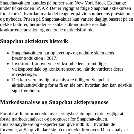
Snapchat-aktien handles på børser som New York Stock Exchange
under tickerkoden SNAP. Det er vigtigt at følge Snapchat aktiekursen
for at forstå, hvordan markedet reagerer på virksomhedens præstationer
og nyheder. Prisen på Snapchat-aktier kan variere dagligt baseret på en
række faktorer, herunder selskabets økonomiske resultater,
konkurrenceposition og generelle markedsforhold.
Snapchat aktiekurs historik
Snapchat-aktien har oplevet op- og nedture siden dens
børsintroduktion i 2017.
Investorer bør overveje virksomhedens fremtidige
vækstpotentiale og konkurrenceevne, når de vurderer deres
investeringer.
Det kan være nyttigt at analysere tidligere Snapchat
aktiekursudvikling for at få en ide om, hvordan den kan udvikle
sig i fremtiden.
Markedsanalyse og Snapchat aktieprognose
For at træffe informerede investeringsbeslutninger er det vigtigt at
forstå markedsanalyser og prognoser for Snapchat-aktien.
Finansanalytikere og eksperter kan give indblik i, hvordan de
forventer, at Snap vil klare sig på markedet fremover. Disse analyser