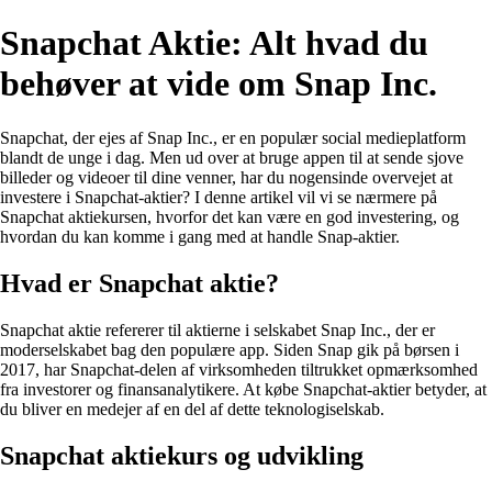
Snapchat Aktie: Alt hvad du
behøver at vide om Snap Inc.
Snapchat, der ejes af Snap Inc., er en populær social medieplatform
blandt de unge i dag. Men ud over at bruge appen til at sende sjove
billeder og videoer til dine venner, har du nogensinde overvejet at
investere i Snapchat-aktier? I denne artikel vil vi se nærmere på
Snapchat aktiekursen, hvorfor det kan være en god investering, og
hvordan du kan komme i gang med at handle Snap-aktier.
Hvad er Snapchat aktie?
Snapchat aktie refererer til aktierne i selskabet Snap Inc., der er
moderselskabet bag den populære app. Siden Snap gik på børsen i
2017, har Snapchat-delen af virksomheden tiltrukket opmærksomhed
fra investorer og finansanalytikere. At købe Snapchat-aktier betyder, at
du bliver en medejer af en del af dette teknologiselskab.
Snapchat aktiekurs og udvikling