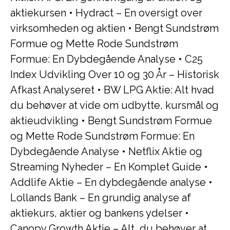
aktiekursen
•
Hydract – En oversigt over
virksomheden og aktien
•
Bengt Sundstrøm
Formue og Mette Rode Sundstrøm
Formue: En Dybdegående Analyse
•
C25
Index Udvikling Over 10 og 30 År – Historisk
Afkast Analyseret
•
BW LPG Aktie: Alt hvad
du behøver at vide om udbytte, kursmål og
aktieudvikling
•
Bengt Sundstrøm Formue
og Mette Rode Sundstrøm Formue: En
Dybdegående Analyse
•
Netflix Aktie og
Streaming Nyheder – En Komplet Guide
•
Addlife Aktie – En dybdegående analyse
•
Lollands Bank – En grundig analyse af
aktiekurs, aktier og bankens ydelser
•
Canopy Growth Aktie – Alt, du behøver at