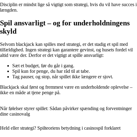
Disciplin er mindst lige så vigtigt som strategi, hvis du vil have succes i
længden.
Spil ansvarligt – og for underholdningens
skyld
Selvom blackjack kan spilles med strategi, er det stadig et spil med
tilfældighed. Ingen strategi kan garantere gevinst, og husets fordel vil
altid være der. Derfor er det vigtigt at spille ansvarligt:
Sæt et budget, før du går i gang.
Spil kun for penge, du har råd til at tabe.
Tag pauser, og stop, når spillet ikke længere er sjovt.
Blackjack skal først og fremmest være en underholdende oplevelse –
ikke en måde at tjene penge på.
Når følelser styrer spillet: Sådan påvirker spænding og forventninger
dine casinovalg
Held eller strategi? Spilteoriens betydning i casinospil forklaret