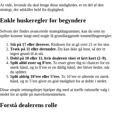
At vide, hvornår du skal bruge disse muligheder, er en del af den
strategi, der adskiller held fra dygtighed.
Enkle huskeregler for begyndere
Selvom der findes avancerede strategidiagrammer, kan du som ny
spiller komme langt med nogle få grundlæggende tommelfingerregler:
Stå på 17 eller derover.
Risikoen for at gå over 21 er for stor.
Træk på 11 eller derunder.
Du kan ikke gå bust, så der er
ingen grund til at stå.
Dobl på 10 eller 11, hvis dealeren viser et lavt kort (2–9).
Split altid esser og 8’ere.
To esser giver dig to chancer for en
stærk hånd, og to 8’ere er en dårlig hånd, der bliver bedre, når
du splitter.
Split aldrig 10’ere eller 5’ere.
To 10’ere er allerede en stærk
hånd, og to 5’ere giver en god mulighed for at doble i stedet.
Disse simple retningslinjer hjælper dig med at træffe rationelle valg i
stedet for at spille på mavefornemmelsen.
Forstå dealerens rolle