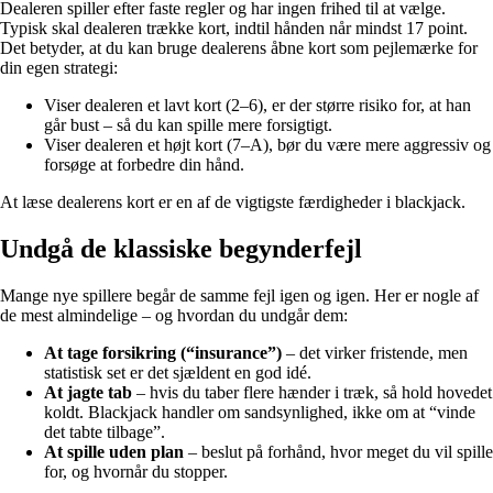
Dealeren spiller efter faste regler og har ingen frihed til at vælge.
Typisk skal dealeren trække kort, indtil hånden når mindst 17 point.
Det betyder, at du kan bruge dealerens åbne kort som pejlemærke for
din egen strategi:
Viser dealeren et lavt kort (2–6), er der større risiko for, at han
går bust – så du kan spille mere forsigtigt.
Viser dealeren et højt kort (7–A), bør du være mere aggressiv og
forsøge at forbedre din hånd.
At læse dealerens kort er en af de vigtigste færdigheder i blackjack.
Undgå de klassiske begynderfejl
Mange nye spillere begår de samme fejl igen og igen. Her er nogle af
de mest almindelige – og hvordan du undgår dem:
At tage forsikring (“insurance”)
– det virker fristende, men
statistisk set er det sjældent en god idé.
At jagte tab
– hvis du taber flere hænder i træk, så hold hovedet
koldt. Blackjack handler om sandsynlighed, ikke om at “vinde
det tabte tilbage”.
At spille uden plan
– beslut på forhånd, hvor meget du vil spille
for, og hvornår du stopper.