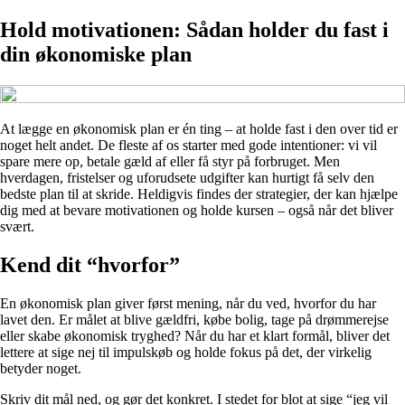
Hold motivationen: Sådan holder du fast i
din økonomiske plan
At lægge en økonomisk plan er én ting – at holde fast i den over tid er
noget helt andet. De fleste af os starter med gode intentioner: vi vil
spare mere op, betale gæld af eller få styr på forbruget. Men
hverdagen, fristelser og uforudsete udgifter kan hurtigt få selv den
bedste plan til at skride. Heldigvis findes der strategier, der kan hjælpe
dig med at bevare motivationen og holde kursen – også når det bliver
svært.
Kend dit “hvorfor”
En økonomisk plan giver først mening, når du ved, hvorfor du har
lavet den. Er målet at blive gældfri, købe bolig, tage på drømmerejse
eller skabe økonomisk tryghed? Når du har et klart formål, bliver det
lettere at sige nej til impulskøb og holde fokus på det, der virkelig
betyder noget.
Skriv dit mål ned, og gør det konkret. I stedet for blot at sige “jeg vil