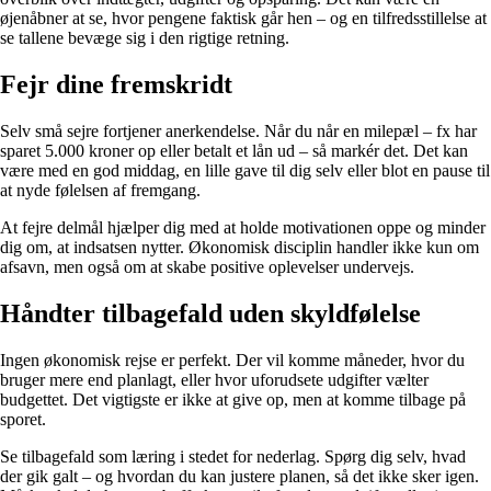
øjenåbner at se, hvor pengene faktisk går hen – og en tilfredsstillelse at
se tallene bevæge sig i den rigtige retning.
Fejr dine fremskridt
Selv små sejre fortjener anerkendelse. Når du når en milepæl – fx har
sparet 5.000 kroner op eller betalt et lån ud – så markér det. Det kan
være med en god middag, en lille gave til dig selv eller blot en pause til
at nyde følelsen af fremgang.
At fejre delmål hjælper dig med at holde motivationen oppe og minder
dig om, at indsatsen nytter. Økonomisk disciplin handler ikke kun om
afsavn, men også om at skabe positive oplevelser undervejs.
Håndter tilbagefald uden skyldfølelse
Ingen økonomisk rejse er perfekt. Der vil komme måneder, hvor du
bruger mere end planlagt, eller hvor uforudsete udgifter vælter
budgettet. Det vigtigste er ikke at give op, men at komme tilbage på
sporet.
Se tilbagefald som læring i stedet for nederlag. Spørg dig selv, hvad
der gik galt – og hvordan du kan justere planen, så det ikke sker igen.