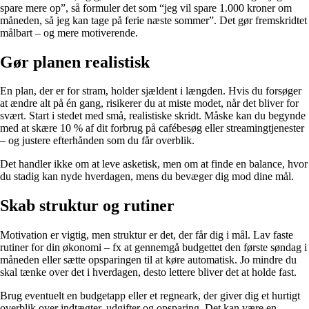
spare mere op”, så formuler det som “jeg vil spare 1.000 kroner om
måneden, så jeg kan tage på ferie næste sommer”. Det gør fremskridtet
målbart – og mere motiverende.
Gør planen realistisk
En plan, der er for stram, holder sjældent i længden. Hvis du forsøger
at ændre alt på én gang, risikerer du at miste modet, når det bliver for
svært. Start i stedet med små, realistiske skridt. Måske kan du begynde
med at skære 10 % af dit forbrug på cafébesøg eller streamingtjenester
– og justere efterhånden som du får overblik.
Det handler ikke om at leve asketisk, men om at finde en balance, hvor
du stadig kan nyde hverdagen, mens du bevæger dig mod dine mål.
Skab struktur og rutiner
Motivation er vigtig, men struktur er det, der får dig i mål. Lav faste
rutiner for din økonomi – fx at gennemgå budgettet den første søndag i
måneden eller sætte opsparingen til at køre automatisk. Jo mindre du
skal tænke over det i hverdagen, desto lettere bliver det at holde fast.
Brug eventuelt en budgetapp eller et regneark, der giver dig et hurtigt
overblik over indtægter, udgifter og opsparing. Det kan være en