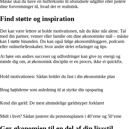
Måske skal du have en bufferkonto til uforudsete udgifter eller justere
dine forventninger til, hvad der er realistisk.
Find støtte og inspiration
Det kan være lettere at holde motivationen, når du ikke står alene. Tal
med din partner, venner eller familie om dine økonomiske mål – måske
kan I støtte hinanden. Du kan også følge økonomibloggere, podcasts
eller onlinefællesskaber, hvor andre deler erfaringer og tips.
At høre om andres succeser og udfordringer kan give ny energi og
minde dig om, at økonomisk disciplin er en proces, ikke et quickfix.
Hold motivationen: Sådan holder du fast i din økonomiske plan
Brug højtiderne som anledning til at styrke din opsparing
Kend din gæld: De mest almindelige gældstyper forklaret
Midt i livet? Sådan justerer du pensionsplanen i 40’erne og 50’erne
Gør økonomien til en del af din livsstil