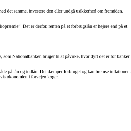
 med det samme, investere den eller undgå usikkerhed om fremtiden.
ikopræmie”. Det er derfor, renten på et forbrugslån er højere end på et
e, som Nationalbanken bruger til at påvirke, hvor dyrt det er for banker
 både på lån og indlån. Det dæmper forbruget og kan bremse inflationen.
 hvis økonomien i forvejen koger.