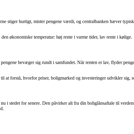
serne stiger hurtigt, mister pengene værdi, og centralbanken hæver typi
 den økonomiske temperatur: høj rente i varme tider, lav rente i kølige.
pengene bevæger sig rundt i samfundet. Når renten er lav, flyder pengene 
til at forstå, hvorfor priser, boligmarked og investeringer udvikler sig, 
 nu i stedet for senere. Den påvirker alt fra din boliglånsaftale til ve
d.