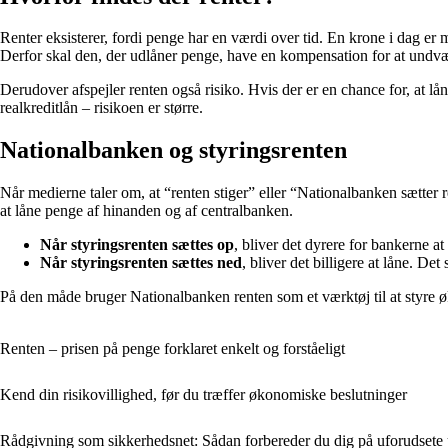
Renter eksisterer, fordi penge har en værdi over tid. En krone i dag 
Derfor skal den, der udlåner penge, have en kompensation for at undvæ
Derudover afspejler renten også risiko. Hvis der er en chance for, at lå
realkreditlån – risikoen er større.
Nationalbanken og styringsrenten
Når medierne taler om, at “renten stiger” eller “Nationalbanken sætter
at låne penge af hinanden og af centralbanken.
Når styringsrenten sættes op
, bliver det dyrere for bankerne 
Når styringsrenten sættes ned
, bliver det billigere at låne. D
På den måde bruger Nationalbanken renten som et værktøj til at styre ø
Renten – prisen på penge forklaret enkelt og forståeligt
Kend din risikovillighed, før du træffer økonomiske beslutninger
Rådgivning som sikkerhedsnet: Sådan forbereder du dig på uforudsete 