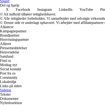
Sparet
Del og hjælp
X
Facebook
Instagram
LinkedIn
YouTube
Pin
© Alt indhold tilhører rettighedshaver.
© Alle rettigheder forbeholdes. Vi samarbejder med udvalgte virksomhed
© Denne side er underlagt ophavsret. Vi arbejder med affiliatepartnere 
Alliancer
Kampagnepartner
Brandpartner
Henvisningspartner
Allieret
Pressemeddelelser
Henvendelse
Samfund
Find os
Modtag nyt
Social kontakt
Post fra os
Community
Lokalmiljø
Links på siden
Sidetræ
Tekster
Dokumenter
Nyhedssektion