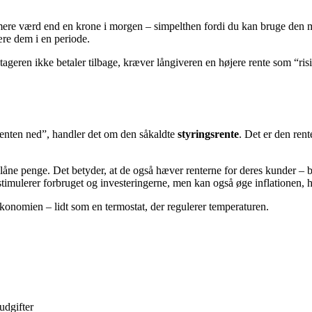
er mere værd end en krone i morgen – simpelthen fordi du kan bruge den
re dem i en periode.
ntageren ikke betaler tilbage, kræver långiveren en højere rente som “ris
 renten ned”, handler det om den såkaldte
styringsrente
. Det er den rent
at låne penge. Det betyder, at de også hæver renterne for deres kunder –
et stimulerer forbruget og investeringerne, men kan også øge inflationen,
konomien – lidt som en termostat, der regulerer temperaturen.
udgifter