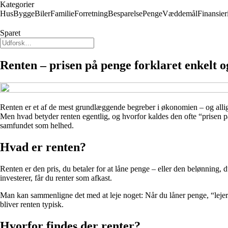
Kategorier
Hus
Bygge
Biler
Familie
Forretning
Besparelse
Penge
Væddemål
Finansier
Sparet
Renten – prisen på penge forklaret enkelt og
Renten er et af de mest grundlæggende begreber i økonomien – og alligev
Men hvad betyder renten egentlig, og hvorfor kaldes den ofte “prisen p
samfundet som helhed.
Hvad er renten?
Renten er den pris, du betaler for at låne penge – eller den belønning, du
investerer, får du renter som afkast.
Man kan sammenligne det med at leje noget: Når du låner penge, “lejer” d
bliver renten typisk.
Hvorfor findes der renter?