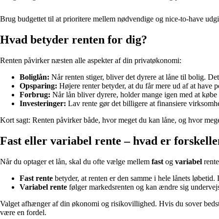
Brug budgettet til at prioritere mellem nødvendige og nice-to-have udgi
Hvad betyder renten for dig?
Renten påvirker næsten alle aspekter af din privatøkonomi:
Boliglån:
Når renten stiger, bliver det dyrere at låne til bolig. D
Opsparing:
Højere renter betyder, at du får mere ud af at have pe
Forbrug:
Når lån bliver dyrere, holder mange igen med at købe
Investeringer:
Lav rente gør det billigere at finansiere virksomh
Kort sagt: Renten påvirker både, hvor meget du kan låne, og hvor mege
Fast eller variabel rente – hvad er forskell
Når du optager et lån, skal du ofte vælge mellem
fast
og
variabel
rente
Fast rente
betyder, at renten er den samme i hele lånets løbetid. 
Variabel rente
følger markedsrenten og kan ændre sig undervejs. 
Valget afhænger af din økonomi og risikovillighed. Hvis du sover bedst om
være en fordel.