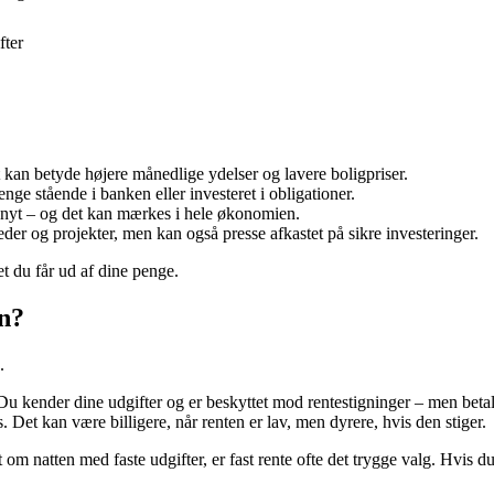
fter
et kan betyde højere månedlige ydelser og lavere boligpriser.
nge stående i banken eller investeret i obligationer.
 nyt – og det kan mærkes i hele økonomien.
eder og projekter, men kan også presse afkastet på sikre investeringer.
t du får ud af dine penge.
en?
.
Du kender dine udgifter og er beskyttet mod rentestigninger – men betaler
Det kan være billigere, når renten er lav, men dyrere, hvis den stiger.
 natten med faste udgifter, er fast rente ofte det trygge valg. Hvis du h