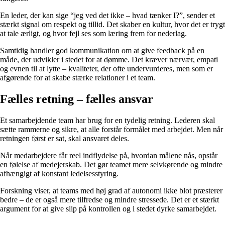
En leder, der kan sige “jeg ved det ikke – hvad tænker I?”, sender et
stærkt signal om respekt og tillid. Det skaber en kultur, hvor det er trygt
at tale ærligt, og hvor fejl ses som læring frem for nederlag.
Samtidig handler god kommunikation om at give feedback på en
måde, der udvikler i stedet for at dømme. Det kræver nærvær, empati
og evnen til at lytte – kvaliteter, der ofte undervurderes, men som er
afgørende for at skabe stærke relationer i et team.
Fælles retning – fælles ansvar
Et samarbejdende team har brug for en tydelig retning. Lederen skal
sætte rammerne og sikre, at alle forstår formålet med arbejdet. Men når
retningen først er sat, skal ansvaret deles.
Når medarbejdere får reel indflydelse på, hvordan målene nås, opstår
en følelse af medejerskab. Det gør teamet mere selvkørende og mindre
afhængigt af konstant ledelsesstyring.
Forskning viser, at teams med høj grad af autonomi ikke blot præsterer
bedre – de er også mere tilfredse og mindre stressede. Det er et stærkt
argument for at give slip på kontrollen og i stedet dyrke samarbejdet.