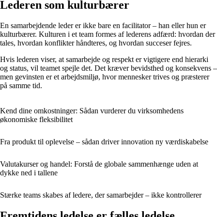
Lederen som kulturbærer
En samarbejdende leder er ikke bare en facilitator – han eller hun er
kulturbærer. Kulturen i et team formes af lederens adfærd: hvordan der
tales, hvordan konflikter håndteres, og hvordan succeser fejres.
Hvis lederen viser, at samarbejde og respekt er vigtigere end hierarki
og status, vil teamet spejle det. Det kræver bevidsthed og konsekvens –
men gevinsten er et arbejdsmiljø, hvor mennesker trives og præsterer
på samme tid.
Kend dine omkostninger: Sådan vurderer du virksomhedens
økonomiske fleksibilitet
Fra produkt til oplevelse – sådan driver innovation ny værdiskabelse
Valutakurser og handel: Forstå de globale sammenhænge uden at
dykke ned i tallene
Stærke teams skabes af ledere, der samarbejder – ikke kontrollerer
Fremtidens ledelse er fælles ledelse