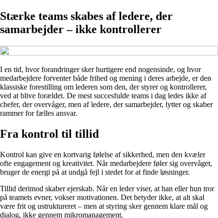
Stærke teams skabes af ledere, der
samarbejder – ikke kontrollerer
I en tid, hvor forandringer sker hurtigere end nogensinde, og hvor
medarbejdere forventer både frihed og mening i deres arbejde, er den
klassiske forestilling om lederen som den, der styrer og kontrollerer,
ved at blive forældet. De mest succesfulde teams i dag ledes ikke af
chefer, der overvåger, men af ledere, der samarbejder, lytter og skaber
rammer for fælles ansvar.
Fra kontrol til tillid
Kontrol kan give en kortvarig følelse af sikkerhed, men den kvæler
ofte engagement og kreativitet. Når medarbejdere føler sig overvåget,
bruger de energi på at undgå fejl i stedet for at finde løsninger.
Tillid derimod skaber ejerskab. Når en leder viser, at han eller hun tror
på teamets evner, vokser motivationen. Det betyder ikke, at alt skal
være frit og ustruktureret – men at styring sker gennem klare mål og
dialog, ikke gennem mikromanagement.