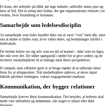
Et team, der arbejder på tillid, tør tage initiativ, udfordre status quo og
lære af fejl. Det er netop den kultur, der gør organisationer robuste i en
verden, hvor forandring er konstant.
Samarbejde som ledelsesdisciplin
At samarbejde som leder handler ikke om at være “ven” med alle, men
om at skabe et fælles rum, hvor viden deles, og beslutninger træffes i
fællesskab.
De bedste ledere ser sig selv som en del af teamet – ikke som en figur,
der står over det. De stiller spørgsmål i stedet for at give ordrer, og de
inviterer medarbejderne til at bidrage med deres perspektiver.
Et simpelt, men effektivt greb er at bruge møder til at udforske ideer
frem for at afrapportere. Når medarbejdere oplever, at deres input
faktisk påvirker retningen, vokser engagementet markant.
Kommunikation, der bygger relationer
Samarbejde kræver åben kommunikation. Det betyder, at lederen skal
turde vise sårbarhed og indrømme, når noget er uklart eller ikke
fungerer.